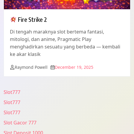
Fire Strike 2
Di tengah maraknya slot bertema fantasi,
mitologi, dan anime, Pragmatic Play
menghadirkan sesuatu yang berbeda — kembali
ke akar klasik
Raymond Powell
December 19, 2025
Slot777
Slot777
Slot777
Slot Gacor 777
Slot Deposit 1000