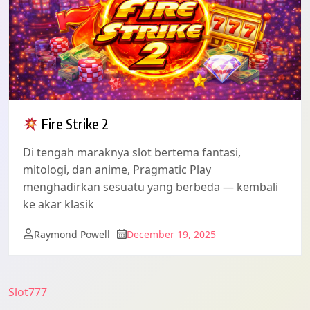
Fire Strike 2
Di tengah maraknya slot bertema fantasi,
mitologi, dan anime, Pragmatic Play
menghadirkan sesuatu yang berbeda — kembali
ke akar klasik
Raymond Powell
December 19, 2025
Slot777